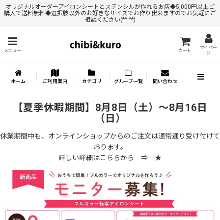
オリジナルオーダーアイロンシートとステンシルが作れるお店◆5,000円以上ご
購入で送料無料◆選択肢以外のお好きなサイズでお作り出来ますのでお気軽にご
相談ください(*^-^*)
マイペー
メニュー
カート
ジ
ホーム
ご利用案内
カテゴリ
グループ一覧
問い合わせ
【夏季休暇期間】8月8日（土）～8月16日
（日）
休業期間中も、オンラインショップからのご注文は通常通り受け付けて
おります。
詳しい詳細はこちらから ⇒
★