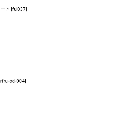
ful037]
od-004]