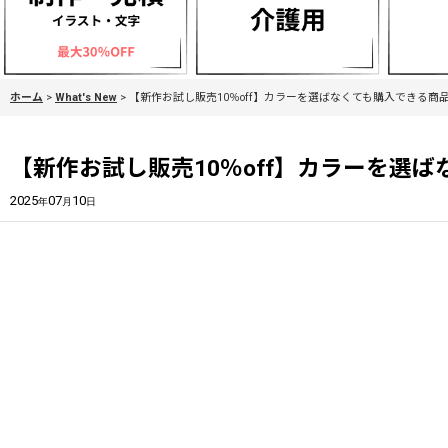
ホーム
>
What's New
>
【新作お試し販売10％off】カラーを選ばなくても購入できる商
【新作お試し販売10％off】カラーを選
2025
07
10
年
月
日