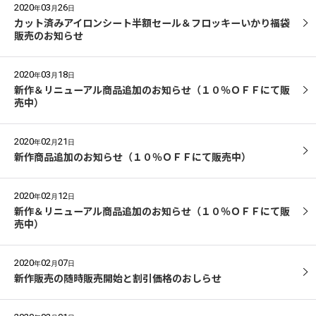
2020
03
26
年
月
日
カット済みアイロンシート半額セール＆フロッキーいかり福袋
販売のお知らせ
2020
03
18
年
月
日
新作＆リニューアル商品追加のお知らせ（１０％ＯＦＦにて販
売中）
2020
02
21
年
月
日
新作商品追加のお知らせ（１０％ＯＦＦにて販売中）
2020
02
12
年
月
日
新作＆リニューアル商品追加のお知らせ（１０％ＯＦＦにて販
売中）
2020
02
07
年
月
日
新作販売の随時販売開始と割引価格のおしらせ