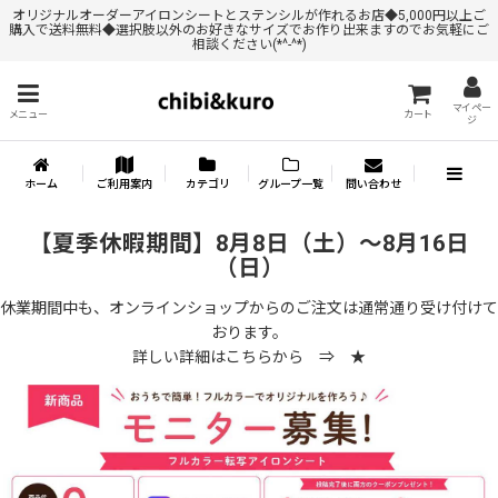
オリジナルオーダーアイロンシートとステンシルが作れるお店◆5,000円以上ご
購入で送料無料◆選択肢以外のお好きなサイズでお作り出来ますのでお気軽にご
相談ください(*^-^*)
マイペー
メニュー
カート
ジ
ホーム
ご利用案内
カテゴリ
グループ一覧
問い合わせ
【夏季休暇期間】8月8日（土）～8月16日
（日）
休業期間中も、オンラインショップからのご注文は通常通り受け付けて
おります。
詳しい詳細はこちらから ⇒
★