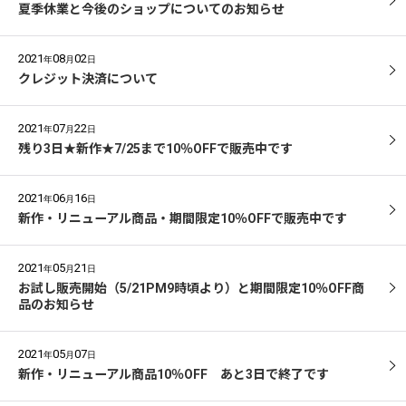
夏季休業と今後のショップについてのお知らせ
2021
08
02
年
月
日
クレジット決済について
2021
07
22
年
月
日
残り3日★新作★7/25まで10％OFFで販売中です
2021
06
16
年
月
日
新作・リニューアル商品・期間限定10％OFFで販売中です
2021
05
21
年
月
日
お試し販売開始（5/21PM9時頃より）と期間限定10％OFF商
品のお知らせ
2021
05
07
年
月
日
新作・リニューアル商品10％OFF あと3日で終了です