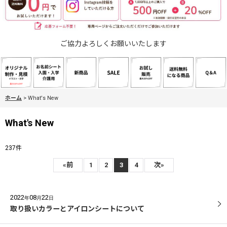
ご協力よろしくお願いいたします
ホーム
>
What's New
What's New
237
件
«
前
1
2
3
4
次
»
2022
08
22
年
月
日
取り扱いカラーとアイロンシートについて