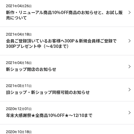
2021
04
26
年
月
日
新作・リニューアル商品10％OFF商品のお知らせと、お試し販
売について
2021
04
18
年
月
日
会員ご登録頂いているお客様へ300P＆新規会員様ご登録で
300Pプレゼント中（～4/30まで）
2021
04
16
年
月
日
新ショップ閉店のお知らせ
2021
03
11
年
月
日
旧ショップ・新ショップ同梱可能のお知らせ
2020
12
01
年
月
日
年末大感謝祭★全商品10％OFF★～12/10まで
2020
10
18
年
月
日