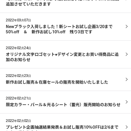
追加させていただきます
2022
03
07
年
月
日
Newブラック入荷しました！新シートお試し企画3/20まで
50%off ＆ 新作お試し10%off 残り3日です
2022
02
24
年
月
日
オリジナル文字ロゴセット●デザイン変更とお買い得商品に追
加のお知らせ
2022
02
23
年
月
日
新作お試し販売＆在庫セールの販売を開始いたしました
2022
02
21
年
月
日
限定カラー・パール＆光るシート（蓄光）販売開始のお知らせ
2022
02
02
年
月
日
プレゼント企画抽選結果発表＆お試し販売10％OFFは2/6まで