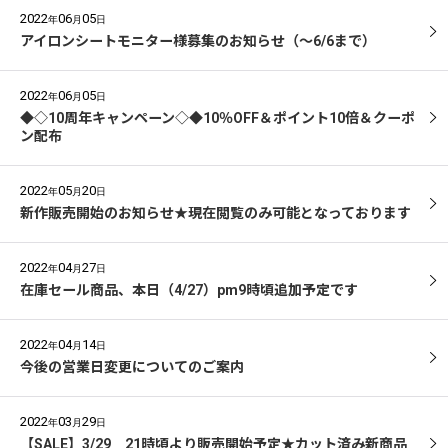
2022
06
05
年
月
日
アイロンシートモニター様募集のお知らせ（～6/6まで）
2022
06
05
年
月
日
◆◇10周年キャンペーン◇◆10％OFF＆ポイント10倍＆クーポ
ン配布
2022
05
20
年
月
日
新作販売開始のお知らせ★現在閲覧のみ可能となっております
2022
04
27
年
月
日
在庫セール商品、本日（4/27）pm9時頃追加予定です
2022
04
14
年
月
日
今後の営業日変更についてのご案内
2022
03
29
年
月
日
【SALE】3/29 21時頃より販売開始予定★カット済み新商品