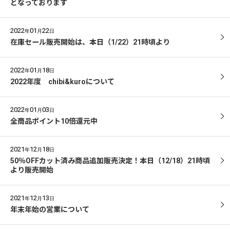
となっております
2022
01
22
年
月
日
在庫セール販売開始は、本日（1/22）21時頃より
2022
01
18
年
月
日
2022年度 chibi&kuroについて
2022
01
03
年
月
日
全商品ポイント10倍還元中
2021
12
18
年
月
日
50％OFFカット済み商品追加販売決定！本日（12/18）21時頃
より販売開始
2021
12
13
年
月
日
年末年始の営業について