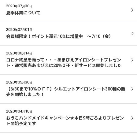
2020
07
30
年
月
日
夏季休業について
2020
07
01
年
月
日
会員様限定！ポイント還元10%に増量中 ～7/10（金）
2020
06
14
年
月
日
コロナ終息を願って・・・あまびえアイロンシートプレゼン
ト・通常販売あまびえは20％OFF・新サービス開始しました
2020
05
30
年
月
日
【6/30まで10％ＯＦＦ】シルエットアイロンシート300種の販
売を開始しました！
2020
04
18
年
月
日
おうちハンドメイドキャンペーン★本日9時ごろよりプレゼン
ト開始予定です