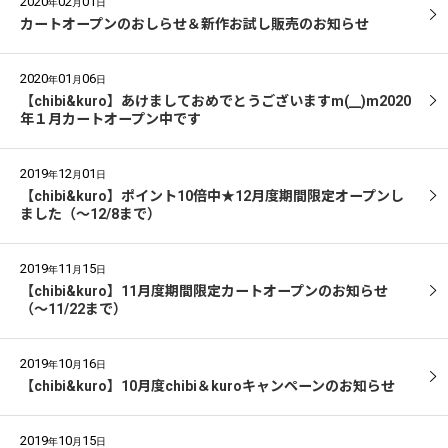
2020
02
01
年
月
日
カートオープンのおしらせ＆新作お試し販売のお知らせ
2020
01
06
年
月
日
【chibi&kuro】あけましておめでとうございますm(__)m2020
年１月カートオープン中です
2019
12
01
年
月
日
【chibi&kuro】ポイント10倍中★12月度期間限定オープンし
ました（〜12/8まで）
2019
11
15
年
月
日
【chibi&kuro】11月度期間限定カートオープンのお知らせ
（〜11/22まで）
2019
10
16
年
月
日
【chibi&kuro】10月度chibi＆kuroキャンペーンのお知らせ
2019
10
15
年
月
日