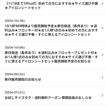
【11/18まで10％off】初めての方におすすめ★サイズ選び不要
★アイロンシートセット
2020
10
18
年
月
日
10/18PM9時頃より販売開始予定★即日発送（条件あり）★送
料込み★フロッキー付★お1人様1点のみ★初めての方におすす
め★サイズ選び不要・すぐに使えるアイロンシートセット
2020
10
06
年
月
日
即日発送（条件あり）★送料込み★フロッキープレゼント付★
お1人様1点のみ★初めての方におすすめ★サイズ選び不要・す
ぐに使えるアイロンシートセット販売開始予定のお知らせ
2020
09
22
年
月
日
新作販売開始のお知らせ
2020
07
31
年
月
日
お試しサイズタグ・送料無料クーポン 期間延長のおしらせ