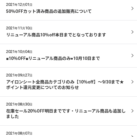
2021
12
01
年
月
日
50％OFFカット済み商品の追加販売について
2021
11
10
年
月
日
リニューアル商品10％off本日までとなっております
2021
10
04
年
月
日
■10％OFF■リニューアル商品のみ●10月10日まで
2021
09
27
年
月
日
アイロンシート全商品カテゴリのみ【10％off】～9/30まで★
ポイント還元変更についてのお知らせ
2021
08
30
年
月
日
在庫セール20％OFF明日までです・リニューアル商品も追加し
ました
2021
08
07
年
月
日