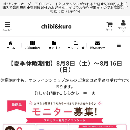
オリジナルオーダーアイロンシートとステンシルが作れるお店◆5,000円以上ご
購入で送料無料◆選択肢以外のお好きなサイズでお作り出来ますのでお気軽にご
相談ください(*^-^*)
マイペー
メニュー
カート
ジ
ホーム
ご利用案内
カテゴリ
グループ一覧
問い合わせ
【夏季休暇期間】8月8日（土）～8月16日
（日）
休業期間中も、オンラインショップからのご注文は通常通り受け付けて
おります。
詳しい詳細はこちらから ⇒
★