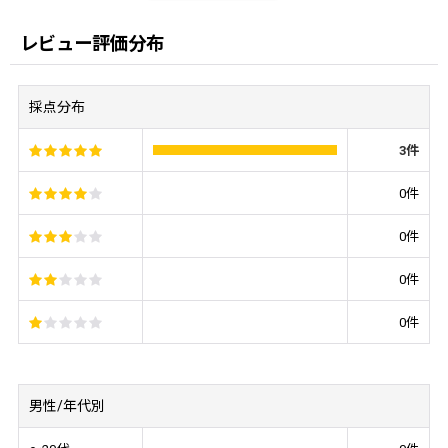
レビュー評価分布
採点分布
3
件
0
件
0
件
0
件
0
件
男性/年代別