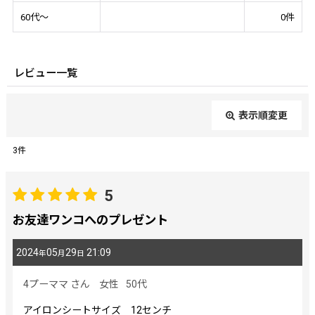
60代～
0
件
レビュー一覧
表示順変更
閉じる
3
件
レビュー検索
:
5
期間
:
お友達ワンコへのプレゼント
2024
05
29
21:09
年
月
日
画像
:
4プーママ
さん
女性
50代
星の数
:
アイロンシートサイズ 12センチ