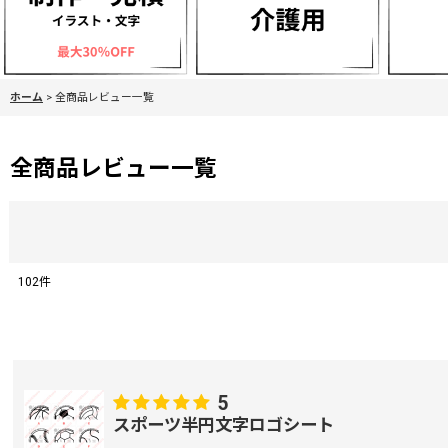
ホーム
>
全商品レビュー一覧
全商品レビュー一覧
102
件
レビュー検索
:
期間
:
5
スポーツ半円文字ロゴシート
画像
: