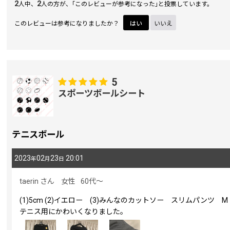
2
2
人中、
人の方が、｢このレビューが参考になった｣と投票しています。
このレビューは参考になりましたか？
はい
いいえ
5
スポーツボールシート
テニスボール
2023
02
23
20:01
年
月
日
taerin
さん
女性
60代～
(1)5cm (2)イエロー (3)みんなのカットソー スリムパンツ M
テニス用にかわいくなりました。