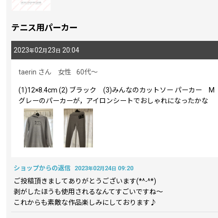
星の数
:
テニス用パーカー
2023
02
23
20:04
年
月
日
年代
:
taerin
さん
女性
60代～
性別
:
(1)12×8.4cm (2) ブラック (3)みんなのカットソー パーカー M
グレーのパーカーが，アイロンシートでおしゃれになったかな
並び順
:
ショップからの返信
2023
02
24
09:20
年
月
日
ご投稿頂きましてありがとうございます(*^-^*)
剥がしたほうも使用されるなんてすごいですね～
これからも素敵な作品楽しみにしております♪