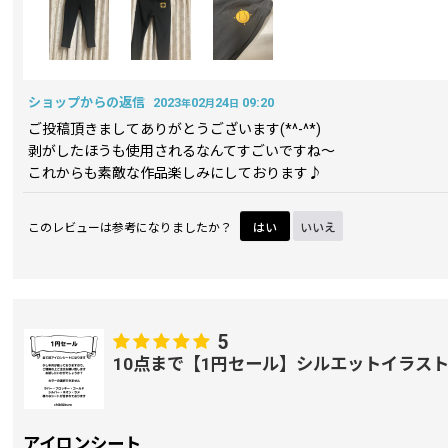
ショップからの返信
2023
02
24
09:20
年
月
日
ご投稿頂きましてありがとうございます(*^-^*)
剥がしたほうも使用されるなんてすごいですね～
これからも素敵な作品楽しみにしております♪
このレビューは参考になりましたか？
はい
いいえ
5
10点まで【1円セール】シルエットイラス
アイロンシート