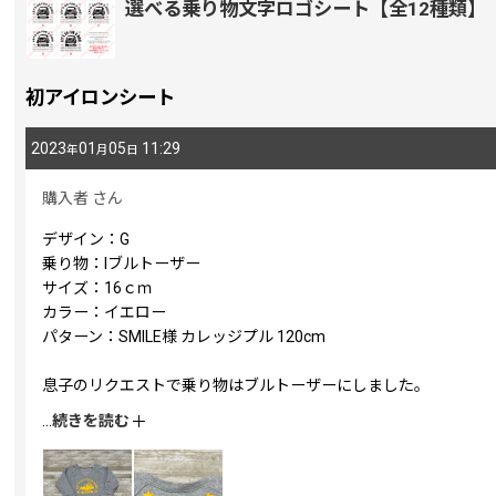
選べる乗り物文字ロゴシート【全12種類】
初アイロンシート
2023
01
05
11:29
年
月
日
購入者
さん
デザイン：G
乗り物：Iブルトーザー
サイズ：16ｃｍ
カラー：イエロー
パターン：SMILE様 カレッジプル 120cm
息子のリクエストで乗り物はブルトーザーにしました。
細かい部分のカス取りに苦戦し1か所取り忘れがありますが、
...
続きを読む
初めてのアイロンシートにしては上手く貼れたと思います。
息子も喜んでいました！