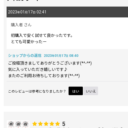
2023
01
17
02:41
年
月
日
購入者
さん
初購入で安く試せて良かったです。
とても可愛かったー
ショップからの返信
2023
01
17
08:40
年
月
日
ご投稿頂きましてありがとうございます(*^-^*)
気に入っていただき嬉しいです♪
またのご利用お待ちしております(*^-^*)
このレビューは参考になりましたか？
はい
いいえ
5