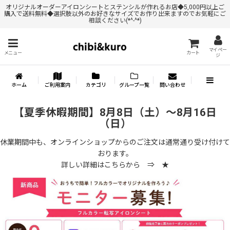
オリジナルオーダーアイロンシートとステンシルが作れるお店◆5,000円以上ご
購入で送料無料◆選択肢以外のお好きなサイズでお作り出来ますのでお気軽にご
相談ください(*^-^*)
マイペー
メニュー
カート
ジ
ホーム
ご利用案内
カテゴリ
グループ一覧
問い合わせ
【夏季休暇期間】8月8日（土）～8月16日
（日）
休業期間中も、オンラインショップからのご注文は通常通り受け付けて
おります。
詳しい詳細はこちらから ⇒
★