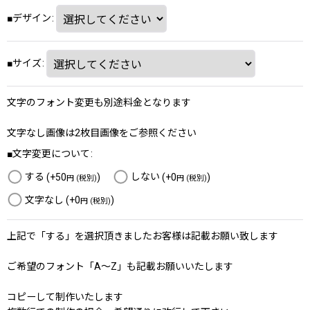
■デザイン
:
■サイズ
:
文字のフォント変更も別途料金となります
文字なし画像は2枚目画像をご参照ください
■文字変更について
:
する
(+50
)
しない
(+0
)
円
(税別)
円
(税別)
文字なし
(+0
)
円
(税別)
上記で「する」を選択頂きましたお客様は記載お願い致します
ご希望のフォント「A～Z」も記載お願いいたします
コピーして制作いたします