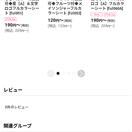
可◆星【A】＆文字
可◆フルーツ付◆メ
ロゴ【A】フルカラ
ロゴフルカラーシー
イソンジャーフルカ
ーシート
[
ful060A
]
ト
[
ful051
]
ラーシート
[
ful052
]
120
～
190
～
円
円
(税別)
(税別)
190
～
円
(税別)
(
税込
:
132
～
)
(
税込
:
209
～
)
円
円
(
税込
:
209
～
)
円
レビュー
0
件のレビュー
関連グループ