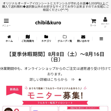
オリジナルオーダーアイロンシートとステンシルが作れるお店◆5,000円以上ご
購入で送料無料◆選択肢以外のお好きなサイズでお作り出来ますのでお気軽にご
相談ください(*^-^*)
マイペー
メニュー
カート
ジ
ホーム
ご利用案内
カテゴリ
グループ一覧
問い合わせ
【夏季休暇期間】8月8日（土）～8月16日
（日）
休業期間中も、オンラインショップからのご注文は通常通り受け付けて
おります。
詳しい詳細はこちらから ⇒
★