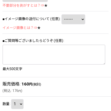
不要部分を剥がすとは？⇒
★
■イメージ画像の送付について
(任意)
:
イメージ画像とは？⇒
★
■ご質問等ございましたらどうぞ
(任意)
:
最大500文字
販売価格
:
160
円
(税別)
(
税込
:
176
)
円
数量
: