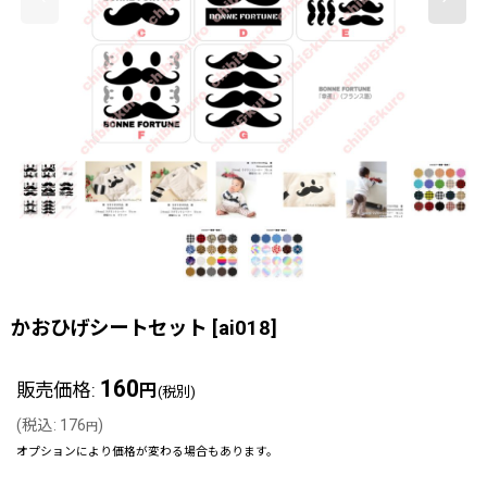
かおひげシートセット
[
ai018
]
160
販売価格
:
円
(税別)
(
税込
:
176
)
円
オプションにより価格が変わる場合もあります。