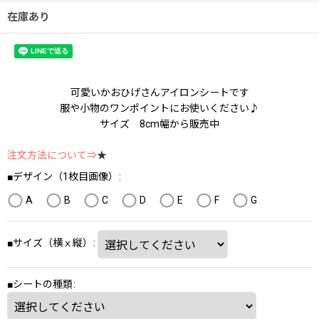
在庫あり
可愛いかおひげさんアイロンシートです
服や小物のワンポイントにお使いください♪
サイズ 8cm幅から販売中
注文方法について⇒
★
■デザイン（1枚目画像）
:
A
B
C
D
E
F
G
■サイズ（横ⅹ縦）
:
■シートの種類
: