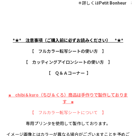
＊詳しくは
Petit Bonheur
様の
*★*
注意事項（ご購入前に必ずお読みください）
*★*
【 フルカラー転写シートの使い方 】
【 カッティングアイロンシートの使い方 】
【 Ｑ＆Ａコーナー 】
■ chibi＆kuro（ちび＆くろ）商品は手作りで製作しておりま
す ■
【 フルカラー転写シートについて 】
専用プリンタを使用して製作しております。
イメージ画像とはカラーが異なる場合がございますことを予めご