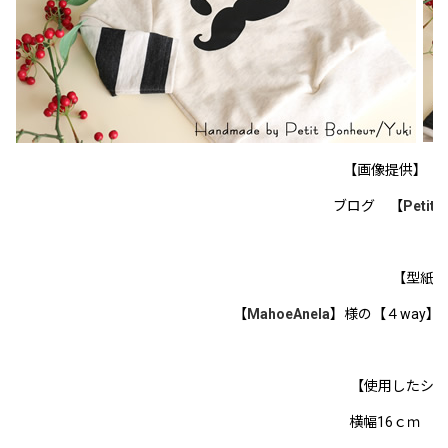
【画像提供】
ブログ 【
Petit 
【型紙】
【
MahoeAnela
】様の【４way】ラ
【使用したシ
横幅16ｃｍ 