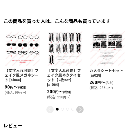
この商品を買った人は、こんな商品も買っています
【文字入れ可能】フ
【文字入れ可能】フ
カメラシートセット
ェイク風メガネシー
ェイク風ネクタイセ
[
ai028
]
ト
[
ai066
]
ット【2枚set】
260
～
円
(税別)
[
ai064
]
90
～
円
(税別)
(
税込
:
286
～
)
円
200
～
円
(
税込
:
99
～
)
(税別)
円
(
税込
:
220
～
)
円
レビュー