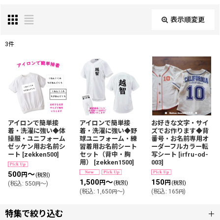
表示順変更
閉じる
3
件
表示数
:
並び順
:
絞り込む
アイロンで簡単接
アイロンで簡単接
お好きな文字・サイ
着・洗濯に強い◆体
着・洗濯に強い◆野
ズでお作ります◆背
操服・ユニフォーム
球ユニフォーム・練
番号・お名前専用オ
ゼッケン用お名前シ
習着用お名前シート
ーダーフルカラー転
ート
[
zekken500
]
セット（背中・胸
写シート
[
irfru-od-
用）
[
zekken1500
]
003
]
500
～
円
(税別)
1,500
～
150
円
円
(税別)
(税別)
(
税込
:
550
～
)
円
(
税込
:
1,650
～
)
(
税込
:
165
)
円
円
特集で絞り込む