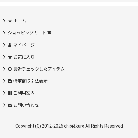
モニター様募集中
ホーム
初めての方におすすめ♪サイズ選び不要
ショッピングカート
マイページ
自分だけのオリジナルを作ってみよう♪
お気に入り
アイロンシートセット
最近チェックしたアイテム
お名前シート【入園・入学・介護等】
特定商取引法表示
ご利用案内
【SALE】
お問い合わせ
【SALE】フルカラー転写シート
Copyright (C) 2012-2026 chibi&kuro All Rights Reserved
【SALE】カッティングシート