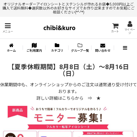
オリジナルオーダーアイロンシートとステンシルが作れるお店◆5,000円以上ご
購入で送料無料◆選択肢以外のお好きなサイズでお作り出来ますのでお気軽にご
相談ください(*^-^*)
マイペー
メニュー
カート
ジ
ホーム
ご利用案内
カテゴリ
グループ一覧
問い合わせ
【夏季休暇期間】8月8日（土）～8月16日
（日）
休業期間中も、オンラインショップからのご注文は通常通り受け付けて
おります。
詳しい詳細はこちらから ⇒
★