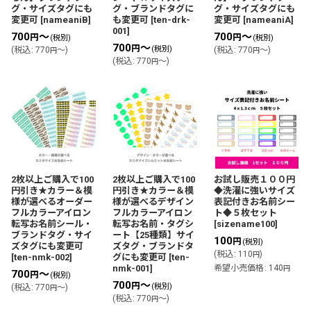
グ・サイズタグにも
グ・ブランドタグに
グ・サイズタグにも
変更可
[
nameaniB
]
も変更可
[
ten-drk-
変更可
[
nameaniA
]
001
]
700
～
700
～
円
円
(税別)
(税別)
700
～
円
(税別)
(
税込
:
770
～
)
(
税込
:
770
～
)
円
円
(
税込
:
770
～
)
円
2枚以上ご購入で100
2枚以上ご購入で100
お試し販売１００円
円引き★カラー＆模
円引き★カラー＆模
◆洗濯に強いサイズ
様が選べるオーダー
様が選べるデザイン
表記付きお名前シー
フルカラーアイロン
フルカラーアイロン
ト◆５枚セット
転写お名前シール・
転写お名前・タグシ
[
sizename100
]
ブランドタグ・サイ
ート【25種類】サイ
100
円
(税別)
ズタグにも変更可
ズタグ・ブランドタ
(
税込
:
110
)
円
[
ten-nmk-002
]
グにも変更可
[
ten-
nmk-001
]
希望小売価格
:
140
円
700
～
円
(税別)
700
～
円
(税別)
(
税込
:
770
～
)
円
(
税込
:
770
～
)
円