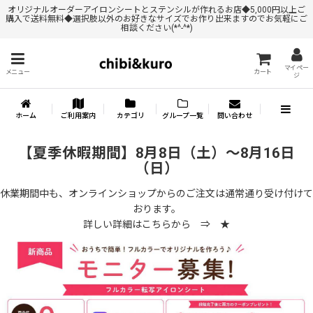
オリジナルオーダーアイロンシートとステンシルが作れるお店◆5,000円以上ご
購入で送料無料◆選択肢以外のお好きなサイズでお作り出来ますのでお気軽にご
相談ください(*^-^*)
マイペー
メニュー
カート
ジ
ホーム
ご利用案内
カテゴリ
グループ一覧
問い合わせ
【夏季休暇期間】8月8日（土）～8月16日
（日）
休業期間中も、オンラインショップからのご注文は通常通り受け付けて
おります。
詳しい詳細はこちらから ⇒
★