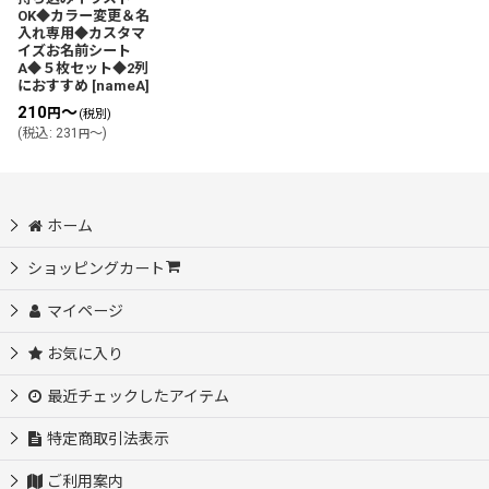
OK◆カラー変更＆名
入れ専用◆カスタマ
イズお名前シート
A◆５枚セット◆2列
におすすめ
[
nameA
]
210
～
円
(税別)
(
税込
:
231
～
)
円
ホーム
ショッピングカート
マイページ
お気に入り
最近チェックしたアイテム
特定商取引法表示
ご利用案内