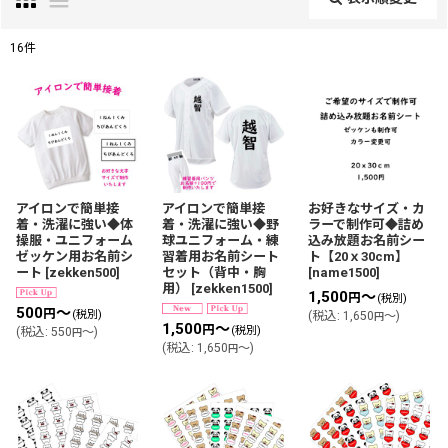
閉じる
16
件
表示数
:
並び順
:
絞り込む
アイロンで簡単接
アイロンで簡単接
お好きなサイズ・カ
着・洗濯に強い◆体
着・洗濯に強い◆野
ラーで制作可◆詰め
操服・ユニフォーム
球ユニフォーム・練
込み放題お名前シー
ゼッケン用お名前シ
習着用お名前シート
ト【20ｘ30cm】
ート
[
zekken500
]
セット（背中・胸
[
name1500
]
用）
[
zekken1500
]
1,500
～
円
(税別)
500
～
円
(税別)
(
税込
:
1,650
～
)
円
1,500
～
円
(税別)
(
税込
:
550
～
)
円
(
税込
:
1,650
～
)
円