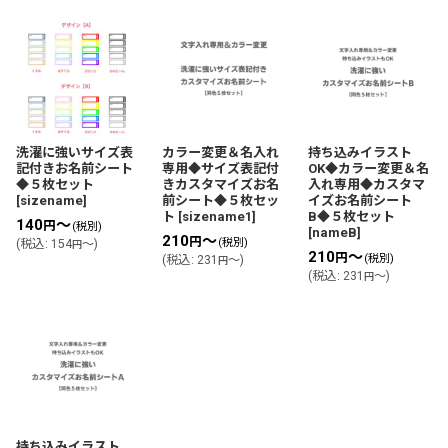
洗濯に強いサイズ表
カラー変更＆名入れ
持ち込みイラスト
記付きお名前シート
専用◆サイズ表記付
OK◆カラー変更＆名
◆５枚セット
きカスタマイズお名
入れ専用◆カスタマ
[
sizename
]
前シート◆５枚セッ
イズお名前シート
ト
[
sizename1
]
B◆５枚セット
140
～
円
(税別)
[
nameB
]
210
～
円
(税別)
(
税込
:
154
～
)
円
210
～
円
(税別)
(
税込
:
231
～
)
円
(
税込
:
231
～
)
円
持ち込みイラスト