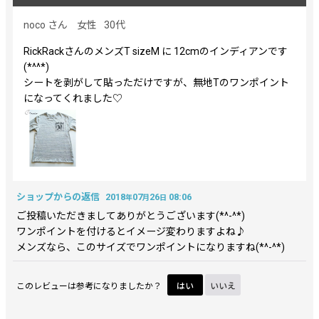
星の数
:
noco
さん
女性
30代
RickRackさんのメンズT sizeM に 12cmのインディアンです
年代
:
(*^^*)
シートを剥がして貼っただけですが、無地Tのワンポイント
性別
:
になってくれました♡
並び順
:
絞り込む
ショップからの返信
2018
07
26
08:06
年
月
日
ご投稿いただきましてありがとうございます(*^-^*)
ワンポイントを付けるとイメージ変わりますよね♪
メンズなら、このサイズでワンポイントになりますね(*^-^*)
このレビューは参考になりましたか？
はい
いいえ