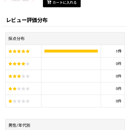
カートに入れる
レビュー評価分布
採点分布
1
件
0
件
0
件
0
件
0
件
男性/年代別