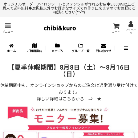
オリジナルオーダーアイロンシートとステンシルが作れるお店◆5,000円以上ご
購入で送料無料◆選択肢以外のお好きなサイズでお作り出来ますのでお気軽にご
相談ください(*^-^*)
マイペー
メニュー
カート
ジ
ホーム
ご利用案内
カテゴリ
グループ一覧
問い合わせ
【夏季休暇期間】8月8日（土）～8月16日
（日）
休業期間中も、オンラインショップからのご注文は通常通り受け付けて
おります。
詳しい詳細はこちらから ⇒
★