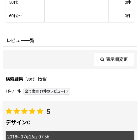
50代
0
件
60代～
0
件
レビュー一覧
表示順変更
閉じる
検索結果
[
30代
]
[
女性
]
レビュー検索
:
1
件
/
1
件
全て表示
(1件のレビュー)
期間
:
5
デザインC
画像
:
2018
07
26
07:56
年
月
日