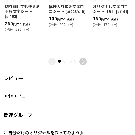
切り離しても使える
模様入り星＆文字ロ
オリジナル文字ロゴ
羽根文字シート
ゴシート
[
ai003fulB
]
シート【B】
[
ai141
]
[
ai182
]
190
～
160
～
円
円
(税別)
(税別)
260
～
円
(税別)
(
税込
:
209
～
)
(
税込
:
176
～
)
円
円
(
税込
:
286
～
)
円
レビュー
0
件のレビュー
関連グループ
自分だけのオリジナルを作ってみよう♪