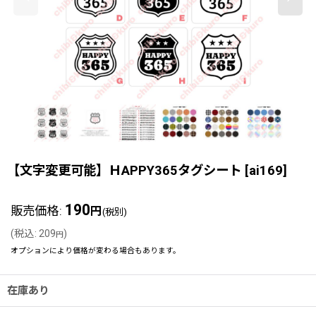
【文字変更可能】ＨAPPY365タグシート
[
ai169
]
190
販売価格
:
円
(税別)
(
税込
:
209
)
円
オプションにより価格が変わる場合もあります。
在庫あり