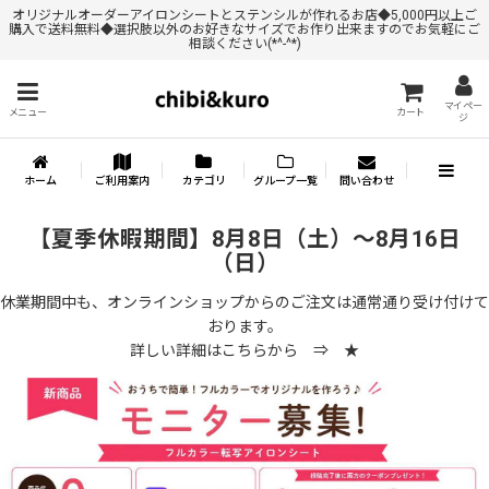
オリジナルオーダーアイロンシートとステンシルが作れるお店◆5,000円以上ご
購入で送料無料◆選択肢以外のお好きなサイズでお作り出来ますのでお気軽にご
相談ください(*^-^*)
マイペー
メニュー
カート
ジ
ホーム
ご利用案内
カテゴリ
グループ一覧
問い合わせ
【夏季休暇期間】8月8日（土）～8月16日
（日）
休業期間中も、オンラインショップからのご注文は通常通り受け付けて
おります。
詳しい詳細はこちらから ⇒
★