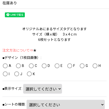
在庫あり
オリジナルあにまるサイズタグとなります
サイズ（横ｘ縦） 3ｘ4ｃｍ
6枚セットとなります
注文方法について⇒
★
■デザイン（1枚目画像）
:
A
B
C
D
E
F
G
H
I
J
K
■表示サイズ
:
■シートの種類
: