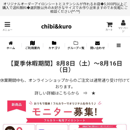
オリジナルオーダーアイロンシートとステンシルが作れるお店◆5,000円以上ご
購入で送料無料◆選択肢以外のお好きなサイズでお作り出来ますのでお気軽にご
相談ください(*^-^*)
マイペー
メニュー
カート
ジ
ホーム
ご利用案内
カテゴリ
グループ一覧
問い合わせ
【夏季休暇期間】8月8日（土）～8月16日
（日）
休業期間中も、オンラインショップからのご注文は通常通り受け付けて
おります。
詳しい詳細はこちらから ⇒
★