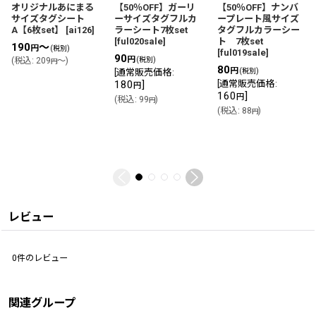
オリジナルあにまる
【50％OFF】ガーリ
【50％OFF】ナンバ
サイズタグシート
ーサイズタグフルカ
ープレート風サイズ
A【6枚set】
[
ai126
]
ラーシート7枚set
タグフルカラーシー
[
ful020sale
]
ト 7枚set
190
～
円
(税別)
[
ful019sale
]
90
円
(
税込
:
209
～
)
(税別)
円
80
円
[
通常販売価格
:
(税別)
180
]
[
通常販売価格
:
円
160
]
円
(
税込
:
99
)
円
(
税込
:
88
)
円
レビュー
0
件のレビュー
関連グループ