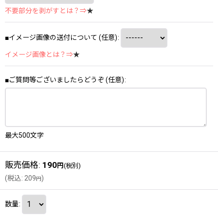
不要部分を剥がすとは？⇒
★
■イメージ画像の送付について
(任意)
:
イメージ画像とは？⇒
★
■ご質問等ございましたらどうぞ
(任意)
:
最大500文字
販売価格
:
190
円
(税別)
(
税込
:
209
)
円
数量
: