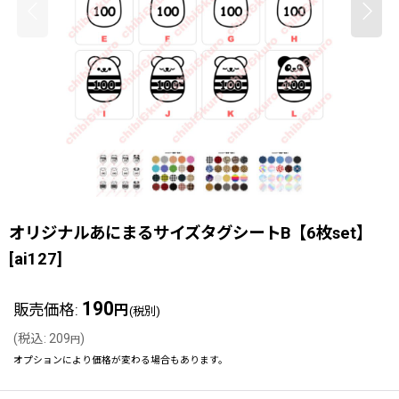
オリジナルあにまるサイズタグシートB【6枚set】
[
ai127
]
190
販売価格
:
円
(税別)
(
税込
:
209
)
円
オプションにより価格が変わる場合もあります。