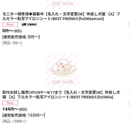
絞り込む
モニター様専用◆募集中【名入れ・文字変更OK】仲良し犬猫 【A】フ
ルカラー転写アイロンシート/BEST FRIENDS
[
ful065amoni
]
0
～
円
(税別)
0
～
]
[
通常販売価格
:
円
(
税込
:
0
～
)
円
新作お試し販売10％OFF〜8/17まで【名入れ・文字変更OK】仲良し犬
猫 【A】フルカラー転写アイロンシート/BEST FRIENDS
[
ful065a
]
144
～
円
(税別)
160
～
]
[
通常販売価格
:
円
(
税込
:
158
～
)
円