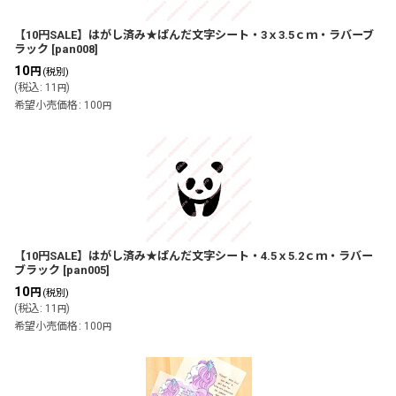
【10円SALE】はがし済み★ぱんだ文字シート・3ｘ3.5ｃｍ・ラバーブ
ラック
[
pan008
]
10
円
(税別)
(
税込
:
11
)
円
希望小売価格
:
100
円
【10円SALE】はがし済み★ぱんだ文字シート・4.5ｘ5.2ｃｍ・ラバー
ブラック
[
pan005
]
10
円
(税別)
(
税込
:
11
)
円
希望小売価格
:
100
円