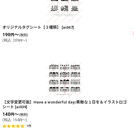
オリジナルタグシート【３種類】
[
ai047
]
190
～
円
(税別)
(
税込
:
209
～
)
円
【文字変更可能】Have a wonderful day/素敵な１日を＆イラストロゴ
シート
[
ai039
]
140
～
円
(税別)
(
税込
:
154
～
)
円
1
件