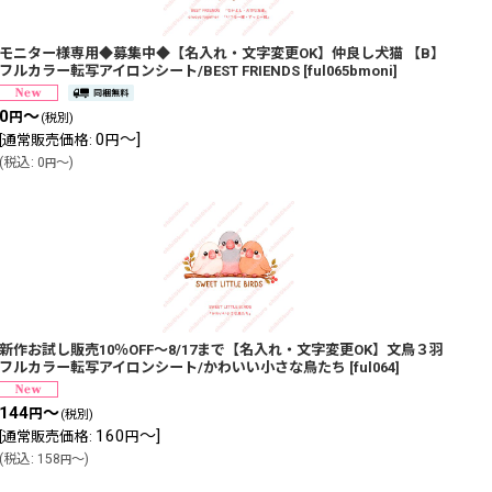
モニター様専用◆募集中◆【名入れ・文字変更OK】仲良し犬猫 【B】
フルカラー転写アイロンシート/BEST FRIENDS
[
ful065bmoni
]
0
～
円
(税別)
0
～
]
[
通常販売価格
:
円
(
税込
:
0
～
)
円
新作お試し販売10％OFF〜8/17まで【名入れ・文字変更OK】文鳥３羽
フルカラー転写アイロンシート/かわいい小さな鳥たち
[
ful064
]
144
～
円
(税別)
160
～
]
[
通常販売価格
:
円
(
税込
:
158
～
)
円