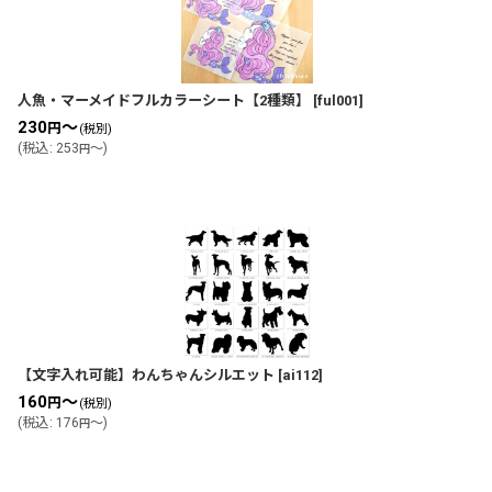
人魚・マーメイドフルカラーシート【2種類】
[
ful001
]
230
～
円
(税別)
(
税込
:
253
～
)
円
【文字入れ可能】わんちゃんシルエット
[
ai112
]
160
～
円
(税別)
(
税込
:
176
～
)
円