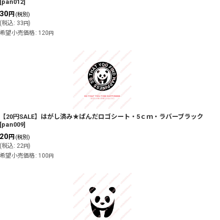
[
pan012
]
30
円
(税別)
(
税込
:
33
)
円
希望小売価格
:
120
円
【20円SALE】はがし済み★ぱんだロゴシート・5ｃｍ・ラバーブラック
[
pan009
]
20
円
(税別)
(
税込
:
22
)
円
希望小売価格
:
100
円