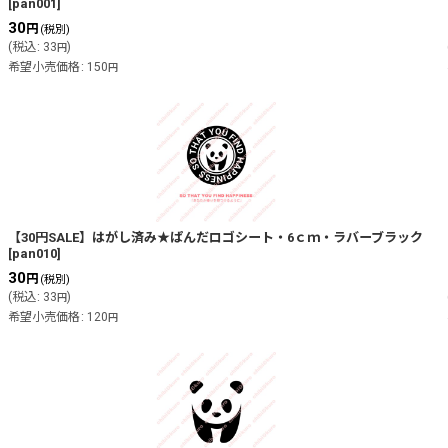
[
pan001
]
30
円
(税別)
(
税込
:
33
)
円
希望小売価格
:
150
円
【30円SALE】はがし済み★ぱんだロゴシート・6ｃｍ・ラバーブラック
[
pan010
]
30
円
(税別)
(
税込
:
33
)
円
希望小売価格
:
120
円