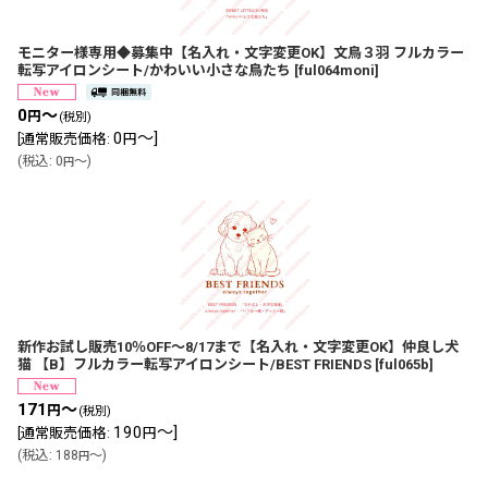
モニター様専用◆募集中【名入れ・文字変更OK】文鳥３羽 フルカラー
転写アイロンシート/かわいい小さな鳥たち
[
ful064moni
]
0
～
円
(税別)
0
～
]
[
通常販売価格
:
円
(
税込
:
0
～
)
円
新作お試し販売10％OFF〜8/17まで【名入れ・文字変更OK】仲良し犬
猫 【B】フルカラー転写アイロンシート/BEST FRIENDS
[
ful065b
]
171
～
円
(税別)
190
～
]
[
通常販売価格
:
円
(
税込
:
188
～
)
円