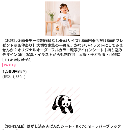
【お試し企画◆データ制作料なし◆A4サイズ1,500円◆今だけ500Pプレ
ゼント※条件あり】大切な家族の一員を、かわいいイラストにしてみま
せんか？オリジナルオーダーフルカラー転写アイロンシート｜持ち込み
デザインOK｜写真・イラストからも制作可｜犬服・子ども服・小物に
[
irfru-odpet-A4
]
1,500
円
(税別)
(
税込
:
1,650
)
円
【30円SALE】はがし済み★ぱんだシート・8ｘ7ｃｍ・ラバーブラック