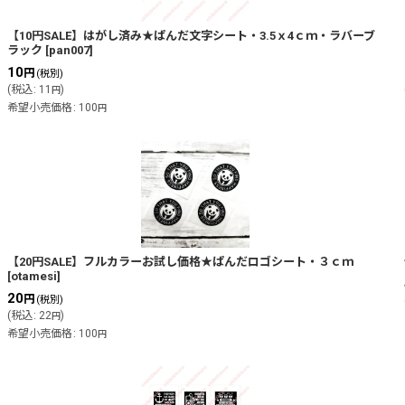
【10円SALE】はがし済み★ぱんだ文字シート・3.5ｘ4ｃｍ・ラバーブ
ラック
[
pan007
]
10
円
(税別)
(
税込
:
11
)
円
希望小売価格
:
100
円
【20円SALE】フルカラーお試し価格★ぱんだロゴシート・３ｃｍ
[
otamesi
]
20
円
(税別)
(
税込
:
22
)
円
希望小売価格
:
100
円