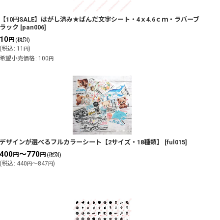
【10円SALE】はがし済み★ぱんだ文字シート・4ｘ4.6ｃｍ・ラバーブ
ラック
[
pan006
]
10
円
(税別)
(
税込
:
11
)
円
希望小売価格
:
100
円
デザインが選べるフルカラーシート【2サイズ・18種類】
[
ful015
]
400
～770
円
円
(税別)
(
税込
:
440
～847
)
円
円