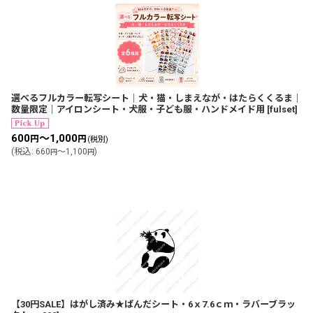
選べるフルカラー転写シート｜犬・猫・しまえなが・はたらくくるま｜
数量限定｜アイロンシート・犬服・子ども服・ハンドメイド用
[
fulset
]
600
～1,000
円
円
(税別)
(
税込
:
660
～1,100
)
円
円
【30円SALE】はがし済み★ぱんだシート・6ｘ7.6ｃｍ・ラバーブラッ