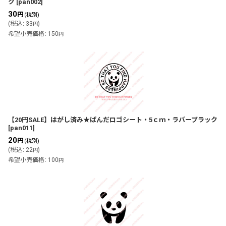
ク
[
pan002
]
30
円
(税別)
(
税込
:
33
)
円
希望小売価格
:
150
円
【20円SALE】はがし済み★ぱんだロゴシート・5ｃｍ・ラバーブラック
[
pan011
]
20
円
(税別)
(
税込
:
22
)
円
希望小売価格
:
100
円