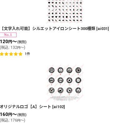
【文字入れ可能】シルエットアイロンシート300種類
[
ai031
]
120
～
円
(税別)
(
税込
:
132
～
)
円
1
件
オリジナルロゴ【A】シート
[
ai102
]
160
～
円
(税別)
(
税込
:
176
～
)
円