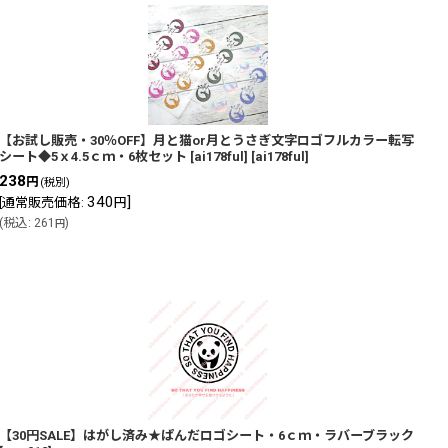
【お試し販売・30％OFF】月と猫or月とうさぎ文字ロゴフルカラー転写
シート◆5ｘ4.5ｃｍ・6枚セット [ai178ful]
[
ai178ful
]
238
円
(税別)
340
]
[
通常販売価格
:
円
(
税込
:
261
)
円
【30円SALE】はがし済み★ぱんだロゴシート・6ｃｍ・ラバーブラック