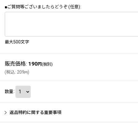
■ご質問等ございましたらどうぞ
(任意)
:
最大500文字
販売価格
:
190
円
(税別)
(
税込
:
209
)
円
数量
:
返品特約に関する重要事項