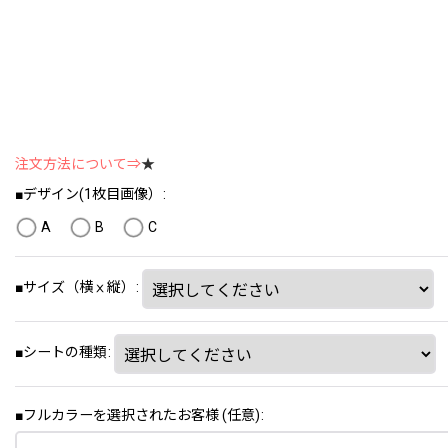
注文方法について⇒
★
■デザイン(1枚目画像）
:
A
B
C
■サイズ（横ⅹ縦）
:
■シートの種類
:
■フルカラーを選択されたお客様
(任意)
: