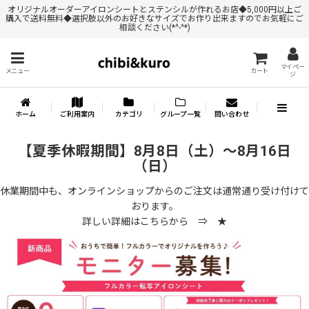
オリジナルオーダーアイロンシートとステンシルが作れるお店◆5,000円以上ご
購入で送料無料◆選択肢以外のお好きなサイズでお作り出来ますのでお気軽にご
相談ください(*^-^*)
マイペー
メニュー
カート
ジ
ホーム
ご利用案内
カテゴリ
グループ一覧
問い合わせ
【夏季休暇期間】8月8日（土）～8月16日
（日）
休業期間中も、オンラインショップからのご注文は通常通り受け付けて
おります。
詳しい詳細はこちらから ⇒
★