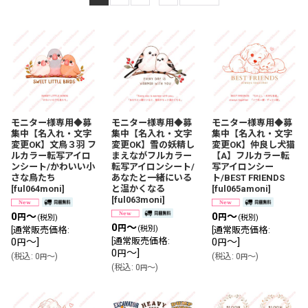
並び順
:
絞り込む
モニター様専用◆募
モニター様専用◆募
モニター様専用◆募
集中【名入れ・文字
集中【名入れ・文字
集中【名入れ・文字
変更OK】文鳥３羽 フ
変更OK】雪の妖精し
変更OK】仲良し犬猫
ルカラー転写アイロ
まえながフルカラー
【A】フルカラー転
ンシート/かわいい小
転写アイロンシート/
写アイロンシー
さな鳥たち
あなたと一緒にいる
ト/BEST FRIENDS
[
ful064moni
]
と温かくなる
[
ful065amoni
]
[
ful063moni
]
0
～
0
～
円
円
(税別)
(税別)
0
～
円
(税別)
[
通常販売価格
:
[
通常販売価格
:
0
～
]
[
通常販売価格
:
0
～
]
円
円
0
～
]
円
(
税込
:
0
～
)
(
税込
:
0
～
)
円
円
(
税込
:
0
～
)
円