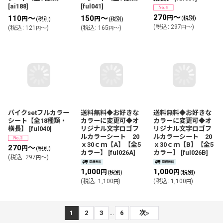
[
ai188
]
[
ful041
]
270
～
円
110
～
150
～
(税別)
円
円
(税別)
(税別)
(
税込
:
297
～
)
円
(
税込
:
121
～
)
(
税込
:
165
～
)
円
円
バイクsetフルカラー
送料無料◆お好きな
送料無料◆お好きな
シート【全18種類・
カラーに変更可◆オ
カラーに変更可◆オ
横長】
[
ful040
]
リジナル文字ロゴフ
リジナル文字ロゴフ
ルカラーシート 20
ルカラーシート 20
ｘ30ｃｍ【A】【全5
ｘ30ｃｍ【B】【全5
270
～
円
(税別)
カラー】
[
ful026A
]
カラー】
[
ful026B
]
(
税込
:
297
～
)
円
1,000
1,000
円
円
(税別)
(税別)
(
税込
:
1,100
)
(
税込
:
1,100
)
円
円
...
1
2
3
6
次
»