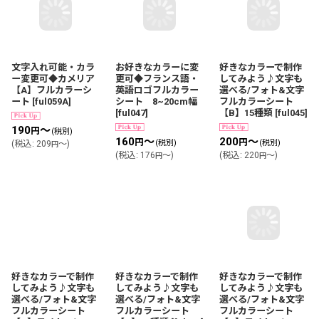
文字入れ可能・カラ
お好きなカラーに変
好きなカラーで制作
ー変更可◆カメリア
更可◆フランス語・
してみよう♪文字も
【A】フルカラーシ
英語ロゴフルカラー
選べる/フォト&文字
ート
[
ful059A
]
シート 8~20cm幅
フルカラーシート
[
ful047
]
【B】15種類
[
ful045
]
190
～
円
(税別)
160
～
200
～
円
円
(税別)
(税別)
(
税込
:
209
～
)
円
(
税込
:
176
～
)
(
税込
:
220
～
)
円
円
好きなカラーで制作
好きなカラーで制作
好きなカラーで制作
してみよう♪文字も
してみよう♪文字も
してみよう♪文字も
選べる/フォト&文字
選べる/フォト&文字
選べる/フォト&文字
フルカラーシート
フルカラーシート
フルカラーシート