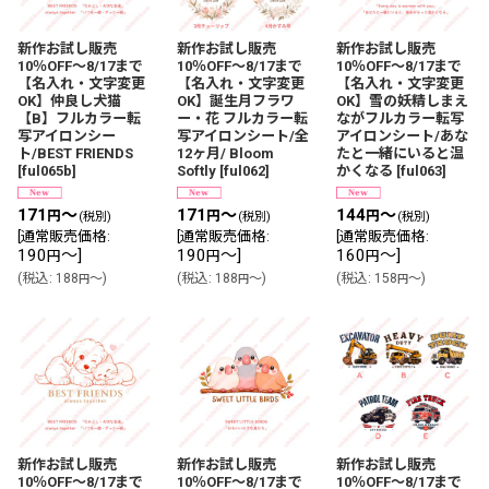
新作お試し販売
新作お試し販売
新作お試し販売
10％OFF〜8/17まで
10％OFF〜8/17まで
10％OFF〜8/17まで
【名入れ・文字変更
【名入れ・文字変更
【名入れ・文字変更
OK】仲良し犬猫
OK】誕生月フラワ
OK】雪の妖精しまえ
【B】フルカラー転
ー・花 フルカラー転
ながフルカラー転写
写アイロンシー
写アイロンシート/全
アイロンシート/あな
ト/BEST FRIENDS
12ヶ月/ Bloom
たと一緒にいると温
[
ful065b
]
Softly
[
ful062
]
かくなる
[
ful063
]
171
～
171
～
144
～
円
円
円
(税別)
(税別)
(税別)
[
通常販売価格
:
[
通常販売価格
:
[
通常販売価格
:
190
～
]
190
～
]
160
～
]
円
円
円
(
税込
:
188
～
)
(
税込
:
188
～
)
(
税込
:
158
～
)
円
円
円
新作お試し販売
新作お試し販売
新作お試し販売
10％OFF〜8/17まで
10％OFF〜8/17まで
10％OFF〜8/17まで