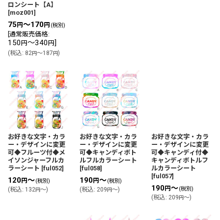
ロンシート【A】
[
moz001
]
75
～170
円
円
(税別)
[
通常販売価格
:
150
～340
]
円
円
(
税込
:
82
～187
)
円
円
お好きな文字・カラ
お好きな文字・カラ
お好きな文字・カラ
ー・デザインに変更
ー・デザインに変更
ー・デザインに変更
可◆フルーツ付◆メ
可◆キャンディボト
可◆キャンディ付◆
イソンジャーフルカ
ルフルカラーシート
キャンディボトルフ
ラーシート
[
ful052
]
[
ful058
]
ルカラーシート
[
ful057
]
120
～
190
～
円
円
(税別)
(税別)
190
～
円
(税別)
(
税込
:
132
～
)
(
税込
:
209
～
)
円
円
(
税込
:
209
～
)
円