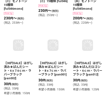
【C】モノトーン
【C】15種類
[
ful046
]
【B】モノトーン
15種類
15種類
[
ful046mono
]
[
ful045mono
]
230
～
円
(税別)
(
税込
:
253
～
)
円
230
～
200
～
円
円
(税別)
(税別)
(
税込
:
253
～
)
(
税込
:
220
～
)
円
円
【30円SALE】はがし
【30円SALE】はがし
【30円SALE】はがし
済み★ぱんだシー
済み★ぱんだシー
済み★ぱんだロゴシ
ト・6ｘ7.6ｃｍ・ラ
ト・8ｘ7ｃｍ・ラバ
ート・6ｃｍ・ラバー
バーブラック
ーブラック
[
pan001
]
ブラック
[
pan012
]
[
pan002
]
30
30
円
円
(税別)
(税別)
30
円
(税別)
(
税込
:
33
)
(
税込
:
33
)
円
円
(
税込
:
33
)
円
希望小売価格
:
150
希望小売価格
:
120
円
円
希望小売価格
:
150
円