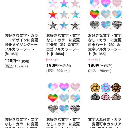
お好きな文字・カラ
お好きな文字・文字
お好きな文字・文字
ー・デザインに変更
なし・カラーに変更
なし・カラーに変更
可◆メイソンジャー
可◆星【B】＆文字
可◆ハート【B】＆
フルカラーシート
ロゴフルカラーシー
文字フルカラーシー
[
ful053
]
ト
[
ful056
]
ト
[
ful055
]
120
～
円
(税別)
190
～
180
～
円
円
(税別)
(税別)
(
税込
:
132
～
)
円
(
税込
:
209
～
)
(
税込
:
198
～
)
円
円
お好きな文字・文字
お好きな文字・文字
文字入れ可能・カラ
なし・カラーに変更
なし・カラーに変更
ー変更可◆カメリア