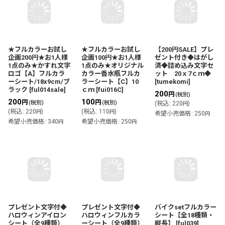
★フルカラーお試し
★フルカラーお試し
【200円SALE】プレ
企画200円★お1人様
企画100円★お1人様
ゼント付き◆はがし
1点のみ★かすれ文字
1点のみ★オリジナル
済◆詰め込み文字セ
ロゴ【A】フルカラ
カラー香水瓶フルカ
ット 20ｘ7ｃｍ◆
ーシート/18x9cm/ブ
ラーシート【C】10
[
tumekomi
]
ラック
[
ful014sale
]
ｃｍ
[
fui016C
]
200
円
(税別)
200
100
円
円
(税別)
(税別)
(
税込
:
220
)
円
(
税込
:
220
)
(
税込
:
110
)
円
円
希望小売価格
:
250
円
希望小売価格
:
340
希望小売価格
:
250
円
円
プレゼント文字付◆
プレゼント文字付◆
バイクsetフルカラー
ハロウィンアイロン
ハロウィンフルカラ
シート【全18種類・
シート（全9種類）
ーシート（全9種類）
縦長】
[
ful039
]