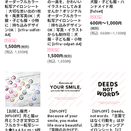
オーダーフルカラー
の一員を、かわいい
犬服・子ども服・ハ
転写アイロンシート
イラストにしてみま
ンドメイド用
｜大切な思い出の1枚
せんか？オリジナル
[
fulset
]
を・風景写真OK｜犬
オーダーフルカラー
服・子ども服・小物
転写アイロンシート
600
～1,000
円
円
に｜持ち込みデザイ
｜持ち込みデザイン
(税別)
ンOK｜
[
irfru-odfot-
OK｜写真・イラスト
(
税込
:
660
～1,100
)
円
円
A4
]
からも制作可｜犬
服・子ども服・小物
に
[
irfru-odpet-A4
]
1,500
円
(税別)
(
税込
:
1,650
)
円
1,500
円
(税別)
(
税込
:
1,650
)
円
【お試し販売・
【50%OFF】
【50%OFF】Deeds,
30％OFF】月と猫or
Because of your
not words. 「言葉で
月とうさぎ文字ロゴ
smile, you make
はなく行動を」はが
フルカラー転写シー
life more beautiful.
し済カッティングア
ト◆5ｘ4.5ｃｍ・6枚
「笑顔のおかげで、
イロンシート【C】