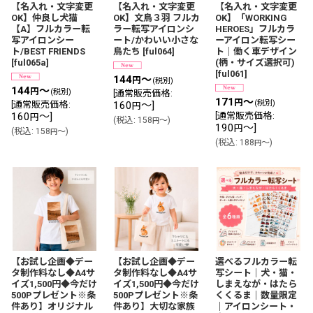
【名入れ・文字変更
【名入れ・文字変更
【名入れ・文字変更
OK】仲良し犬猫
OK】文鳥３羽 フルカ
OK】「WORKING
【A】フルカラー転
ラー転写アイロンシ
HEROES」フルカラ
写アイロンシー
ート/かわいい小さな
ーアイロン転写シー
ト/BEST FRIENDS
鳥たち
[
ful064
]
ト｜働く車デザイン
[
ful065a
]
(柄・サイズ選択可)
[
ful061
]
144
～
円
(税別)
144
～
円
(税別)
[
通常販売価格
:
171
～
円
(税別)
[
通常販売価格
:
160
～
]
円
160
～
]
[
通常販売価格
:
円
(
税込
:
158
～
)
円
190
～
]
円
(
税込
:
158
～
)
円
(
税込
:
188
～
)
円
【お試し企画◆デー
【お試し企画◆デー
選べるフルカラー転
タ制作料なし◆A4サ
タ制作料なし◆A4サ
写シート｜犬・猫・
イズ1,500円◆今だけ
イズ1,500円◆今だけ
しまえなが・はたら
500Pプレゼント※条
500Pプレゼント※条
くくるま｜数量限定
件あり】オリジナル
件あり】大切な家族
｜アイロンシート・