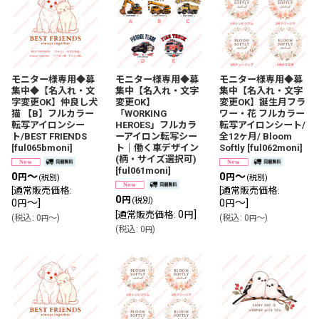
モニター様専用◆募
モニター様専用◆募
モニター様専用◆募
集中◆【名入れ・文
集中【名入れ・文字
集中【名入れ・文字
字変更OK】仲良し犬
変更OK】
変更OK】誕生月フラ
猫 【B】フルカラー
「WORKING
ワー・花 フルカラー
転写アイロンシー
HEROES」フルカラ
転写アイロンシート/
ト/BEST FRIENDS
ーアイロン転写シー
全12ヶ月/ Bloom
[
ful065bmoni
]
ト｜働く車デザイン
Softly
[
ful062moni
]
(柄・サイズ選択可)
[
ful061moni
]
0
～
0
～
円
円
(税別)
(税別)
[
通常販売価格
:
[
通常販売価格
:
0
円
(税別)
0
～
]
0
～
]
円
円
0
]
[
通常販売価格
:
円
(
税込
:
0
～
)
(
税込
:
0
～
)
円
円
(
税込
:
0
)
円