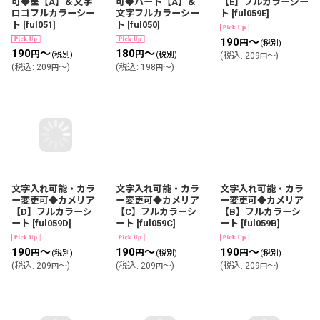
可◆星【A】＆文字
可◆ハート【A】＆
【E】フルカラーシー
ロゴフルカラーシー
文字フルカラーシー
ト
[
ful059E
]
ト
[
ful051
]
ト
[
ful050
]
190
～
円
(税別)
190
～
180
～
円
円
(税別)
(税別)
(
税込
:
209
～
)
円
(
税込
:
209
～
)
(
税込
:
198
～
)
円
円
文字入れ可能・カラ
文字入れ可能・カラ
文字入れ可能・カラ
ー変更可◆カメリア
ー変更可◆カメリア
ー変更可◆カメリア
【D】フルカラーシ
【C】フルカラーシ
【B】フルカラーシ
ート
[
ful059D
]
ート
[
ful059C
]
ート
[
ful059B
]
190
～
190
～
190
～
円
円
円
(税別)
(税別)
(税別)
(
税込
:
209
～
)
(
税込
:
209
～
)
(
税込
:
209
～
)
円
円
円