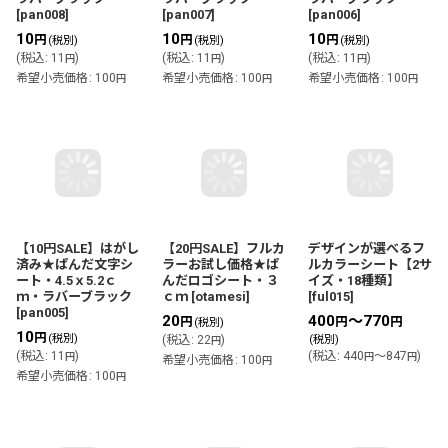
[
pan008
]
[
pan007
]
[
pan006
]
10
10
10
円
円
円
(税別)
(税別)
(税別)
(
税込
:
11
)
(
税込
:
11
)
(
税込
:
11
)
円
円
円
希望小売価格
:
100
希望小売価格
:
100
希望小売価格
:
100
円
円
円
【10円SALE】はがし
【20円SALE】フルカ
デザインが選べるフ
済み★ぱんだ文字シ
ラーお試し価格★ぱ
ルカラーシート【2サ
ート・4.5ｘ5.2ｃ
んだロゴシート・３
イズ・18種類】
ｍ・ラバーブラック
ｃｍ
[
otamesi
]
[
ful015
]
[
pan005
]
20
400
～770
円
円
円
(税別)
10
円
(税別)
(
税込
:
22
)
(税別)
円
(
税込
:
11
)
(
税込
:
440
～847
)
円
円
円
希望小売価格
:
100
円
希望小売価格
:
100
円