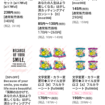
セット [ai178ful]
あなたの人生はより
[
moz003
]
[
ai178ful
]
美しくなる」はがし
145
円
(税別)
済カッティングアイ
238
円
(税別)
[
通常販売価格
:
ロンシート【D】
[
通常販売価格
:
290
]
円
[
moz004
]
340
]
円
(
税込
:
159
)
円
85
～130
円
円
(税別)
(
税込
:
261
)
円
[
通常販売価格
:
170
～260
]
円
円
(
税込
:
93
～143
)
円
円
【50%OFF】
文字変更・カラー変
文字変更・カラー変
Because of your
更可◆スマイル文字
更可◆スマイル文字
smile, you make
ロゴ【B】フルカラ
ロゴ【A】フルカラ
life more beautiful.
ーシート
[
ful060B
]
ーシート
[
ful060A
]
「笑顔のおかげで、
あなたの人生はより
170
～
190
～
円
円
(税別)
(税別)
美しくなる」はがし
(
税込
:
187
～
)
(
税込
:
209
～
)
円
円
済カッティングアイ