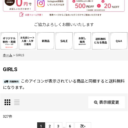
ご協力よろしくお願いいたします
ホーム
>
GIRLS
GIRLS
このアイコンが表示されている商品と同梱すると送料無料
になります。
表示順変更
閉じる
327
件
表示数
:
...
1
2
3
6
次
»