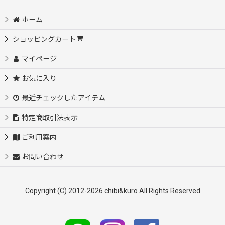
フルカラーシート (全商品)
ホーム
文字ロゴ
ショッピングカート
マイページ
オリジナルタグ・サイズタグ
お気に入り
アメカジ風・アーミー
最近チェックしたアイテム
動物・鳥・昆虫・恐竜・海洋生物
特定商取引法表示
ご利用案内
乗り物・建物・遊具
お問い合わせ
星・ハート・花・羽根
Copyright (C) 2012-2026 chibi&kuro All Rights Reserved
りぼん・香水瓶
フォト・風景