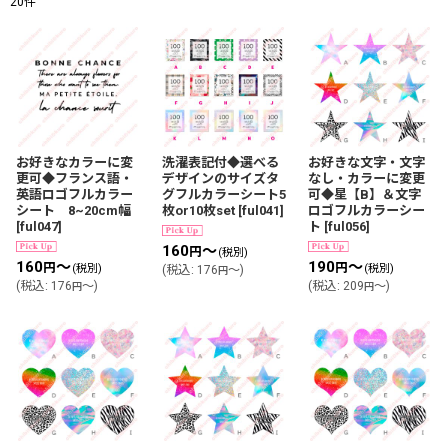
20
件
サブカテゴリ
:
表示数
:
並び順
:
お好きなカラーに変
洗濯表記付◆選べる
お好きな文字・文字
更可◆フランス語・
デザインのサイズタ
なし・カラーに変更
英語ロゴフルカラー
グフルカラーシート5
可◆星【B】＆文字
シート 8~20cm幅
枚or10枚set
[
ful041
]
ロゴフルカラーシー
絞り込む
[
ful047
]
ト
[
ful056
]
160
～
円
(税別)
160
～
190
～
円
円
(税別)
(税別)
(
税込
:
176
～
)
円
(
税込
:
176
～
)
(
税込
:
209
～
)
円
円