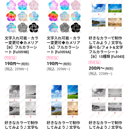
文字入れ可能・カラ
文字入れ可能・カラ
好きなカラーで制作
ー変更可◆カメリア
ー変更可◆カメリア
してみよう♪文字も
【B】フルカラーシ
【A】フルカラーシ
選べる/フォト&文字
ート
[
ful059B
]
ート
[
ful059A
]
フルカラーシート
【B】15種類
[
ful045
]
190
～
190
～
円
円
(税別)
(税別)
200
～
円
(税別)
(
税込
:
209
～
)
(
税込
:
209
～
)
円
円
(
税込
:
220
～
)
円
好きなカラーで制作
好きなカラーで制作
好きなカラーで制作
してみよう♪文字も
してみよう♪文字も
してみよう♪文字も