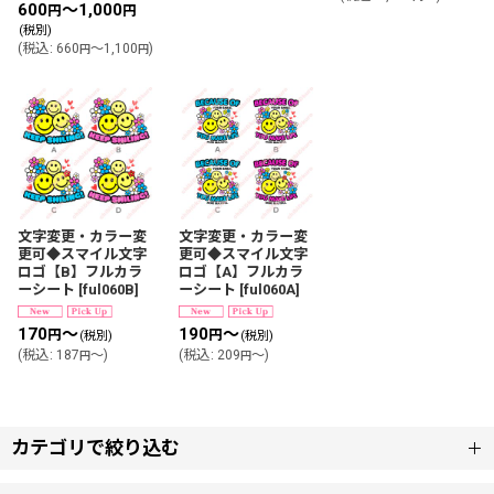
600
～1,000
円
円
(税別)
(
税込
:
660
～1,100
)
円
円
文字変更・カラー変
文字変更・カラー変
更可◆スマイル文字
更可◆スマイル文字
ロゴ【B】フルカラ
ロゴ【A】フルカラ
ーシート
[
ful060B
]
ーシート
[
ful060A
]
170
～
190
～
円
円
(税別)
(税別)
(
税込
:
187
～
)
(
税込
:
209
～
)
円
円
カテゴリで絞り込む