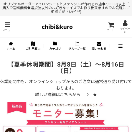
オリジナルオーダーアイロンシートとステンシルが作れるお店◆5,000円以上ご
購入で送料無料◆選択肢以外のお好きなサイズでお作り出来ますのでお気軽にご
相談ください(*^-^*)
マイペー
メニュー
カート
ジ
ホーム
ご利用案内
カテゴリ
グループ一覧
問い合わせ
【夏季休暇期間】8月8日（土）～8月16日
（日）
休業期間中も、オンラインショップからのご注文は通常通り受け付けて
おります。
詳しい詳細はこちらから ⇒
★