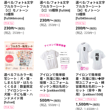
選べる/フォト&文字
選べる/フォト&文字
選べる/フォト&文字
フルカラーシート
フルカラーシート
フルカラーシート
【C】モノトーン
【C】15種類
[
ful046
]
【B】モノトーン
15種類
15種類
[
ful046mono
]
[
ful045mono
]
230
～
円
(税別)
(
税込
:
253
～
)
円
230
～
200
～
円
円
(税別)
(税別)
(
税込
:
253
～
)
(
税込
:
220
～
)
円
円
選べるフルカラー転
アイロンで簡単接
アイロンで簡単接
写シート｜犬・猫・
着・洗濯に強い◆体
着・洗濯に強い◆野
しまえなが・はたら
操服・ユニフォーム
球ユニフォーム・練
くくるま｜数量限定
ゼッケン用お名前シ
習着用お名前シート
｜アイロンシート・
ート
[
zekken500
]
セット（背中・胸
犬服・子ども服・ハ
用）
[
zekken1500
]
ンドメイド用
500
～
円
(税別)
[
fulset
]
1,500
～
円
(税別)
(
税込
:
550
～
)
円
(
税込
:
1,650
～
)
円