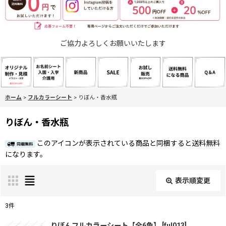
ご協力よろしくお願いいたします
ホーム
>
フルカラーシート
>
りぼん・香水瓶
りぼん・香水瓶
このアイコンが表示されている商品と同梱すると送料無料
になります。
表示順変更
閉じる
3
件
表示数
:
りぼんフルカラーシート【全6色】
[
ful013
]