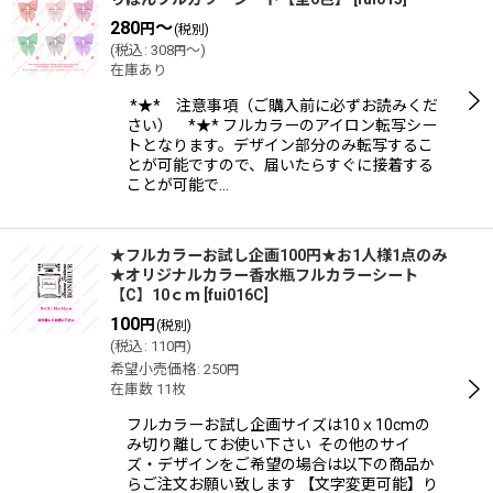
280
～
円
(税別)
(
税込
:
308
～
)
円
並び順
:
在庫あり
*★* 注意事項（ご購入前に必ずお読みくだ
さい） *★* フルカラーのアイロン転写シー
絞り込む
トとなります。デザイン部分のみ転写するこ
とが可能ですので、届いたらすぐに接着する
ことが可能で…
★フルカラーお試し企画100円★お1人様1点のみ
★オリジナルカラー香水瓶フルカラーシート
【C】10ｃｍ
[
fui016C
]
100
円
(税別)
(
税込
:
110
)
円
希望小売価格
:
250
円
在庫数 11枚
フルカラーお試し企画サイズは10ｘ10cmの
み切り離してお使い下さい その他のサイ
ズ・デザインをご希望の場合は以下の商品か
らご注文お願い致します 【文字変更可能】り