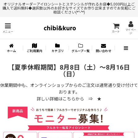
オリジナルオーダーアイロンシートとステンシルが作れるお店◆5,000円以上ご
購入で送料無料◆選択肢以外のお好きなサイズでお作り出来ますのでお気軽にご
相談ください(*^-^*)
マイペー
メニュー
カート
ジ
ホーム
ご利用案内
カテゴリ
グループ一覧
問い合わせ
【夏季休暇期間】8月8日（土）～8月16日
（日）
休業期間中も、オンラインショップからのご注文は通常通り受け付けて
おります。
詳しい詳細はこちらから ⇒
★