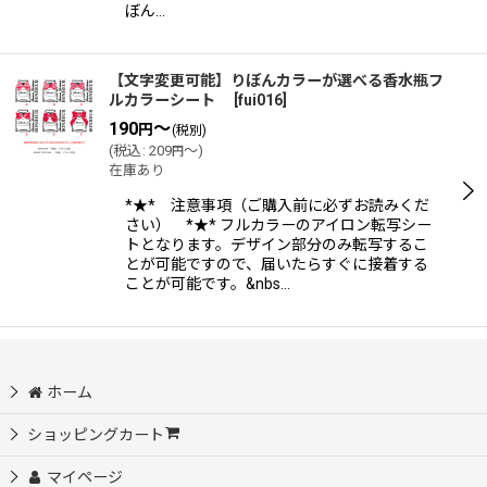
ぼん…
【文字変更可能】りぼんカラーが選べる香水瓶フ
ルカラーシート
[
fui016
]
190
～
円
(税別)
(
税込
:
209
～
)
円
在庫あり
*★* 注意事項（ご購入前に必ずお読みくだ
さい） *★* フルカラーのアイロン転写シー
トとなります。デザイン部分のみ転写するこ
とが可能ですので、届いたらすぐに接着する
ことが可能です。&nbs…
ホーム
ショッピングカート
マイページ