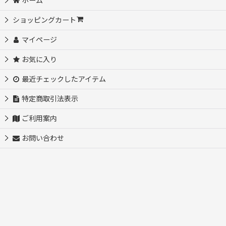
ホーム
初めての方におすすめ♪サイズ選び不要
ショッピングカート
マイページ
自分だけのオリジナルを作ってみよう♪
お気に入り
アイロンシートセット
最近チェックしたアイテム
お名前シート【入園・入学・介護等】
特定商取引法表示
ご利用案内
【SALE】
お問い合わせ
【SALE】フルカラー転写シート
【SALE】カッティングシート
【SALE50％OFF】ステンシル