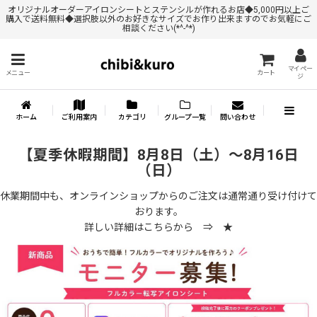
オリジナルオーダーアイロンシートとステンシルが作れるお店◆5,000円以上ご
購入で送料無料◆選択肢以外のお好きなサイズでお作り出来ますのでお気軽にご
相談ください(*^-^*)
マイペー
メニュー
カート
ジ
ホーム
ご利用案内
カテゴリ
グループ一覧
問い合わせ
【夏季休暇期間】8月8日（土）～8月16日
（日）
休業期間中も、オンラインショップからのご注文は通常通り受け付けて
おります。
詳しい詳細はこちらから ⇒
★