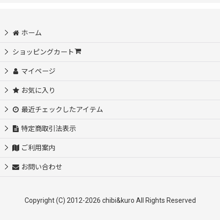
並び順
:
モニター様募集中
ホーム
絞り込む
初めての方におすすめ♪サイズ選び不要
ショッピングカート
マイページ
自分だけのオリジナルを作ってみよう♪
お気に入り
アイロンシートセット
最近チェックしたアイテム
お名前シート【入園・入学・介護等】
特定商取引法表示
ご利用案内
【SALE】
お問い合わせ
【SALE】フルカラー転写シート
Copyright (C) 2012-2026 chibi&kuro All Rights Reserved
【SALE】カッティングシート