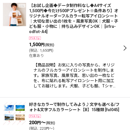
表示数
:
【お試し企画◆データ制作料なし◆A4サイズ
1,500円◆今だけ500Pプレゼント※条件あり】オ
リジナルオーダーフルカラー転写アイロンシート
｜大切な思い出の1枚を・風景写真OK｜犬服・子
並び順
:
ども服・小物に｜持ち込みデザインOK｜
[
irfru-
odfot-A4
]
絞り込む
1,500
円
(税別)
(
税込
:
1,650
)
円
在庫あり
【商品説明】お気に入りの写真から、オリジ
ナルのフルカラーアイロンシートを制作しま
す。家族写真、風景写真、思い出の一枚など
を、布に貼れる転写アイロンシート用に加工
してお届けします。犬服、子ども服、Tシャ…
好きなカラーで制作してみよう♪文字も選べる/フ
ォト&文字フルカラーシート【B】15種類
[
ful045
]
200
～
円
(税別)
(
税込
:
220
～
)
円