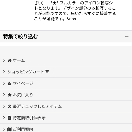
さい） *★* フルカラーのアイロン転写シー
トとなります。デザイン部分のみ転写するこ
とが可能ですので、届いたらすぐに接着する
ことが可能です。&nbs…
特集で絞り込む
モニター様募集中
ホーム
初めての方におすすめ♪サイズ選び不要
ショッピングカート
マイページ
自分だけのオリジナルを作ってみよう♪
お気に入り
アイロンシートセット
最近チェックしたアイテム
お名前シート【入園・入学・介護等】
特定商取引法表示
ご利用案内