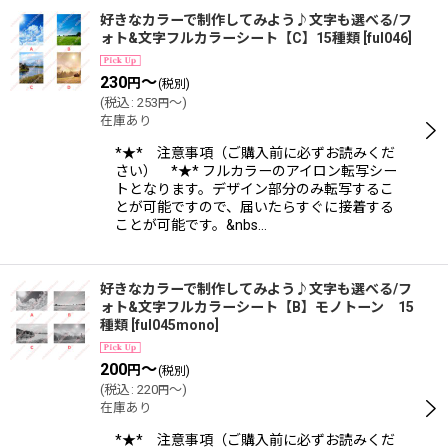
好きなカラーで制作してみよう♪文字も選べる/フ
ォト&文字フルカラーシート【C】15種類
[
ful046
]
230
～
円
(税別)
(
税込
:
253
～
)
円
在庫あり
*★* 注意事項（ご購入前に必ずお読みくだ
さい） *★* フルカラーのアイロン転写シー
トとなります。デザイン部分のみ転写するこ
とが可能ですので、届いたらすぐに接着する
ことが可能です。&nbs…
好きなカラーで制作してみよう♪文字も選べる/フ
ォト&文字フルカラーシート【B】モノトーン 15
種類
[
ful045mono
]
200
～
円
(税別)
(
税込
:
220
～
)
円
在庫あり
*★* 注意事項（ご購入前に必ずお読みくだ