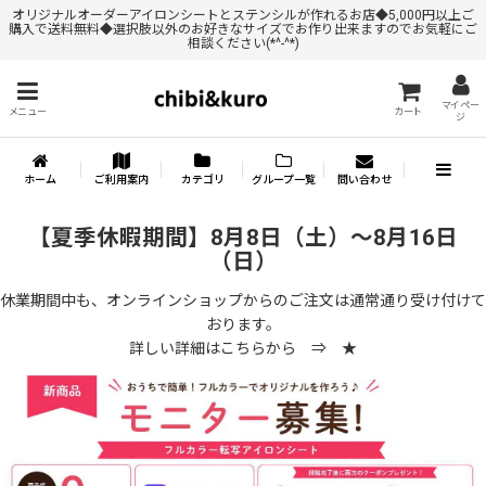
オリジナルオーダーアイロンシートとステンシルが作れるお店◆5,000円以上ご
購入で送料無料◆選択肢以外のお好きなサイズでお作り出来ますのでお気軽にご
相談ください(*^-^*)
マイペー
メニュー
カート
ジ
ホーム
ご利用案内
カテゴリ
グループ一覧
問い合わせ
【夏季休暇期間】8月8日（土）～8月16日
（日）
休業期間中も、オンラインショップからのご注文は通常通り受け付けて
おります。
詳しい詳細はこちらから ⇒
★