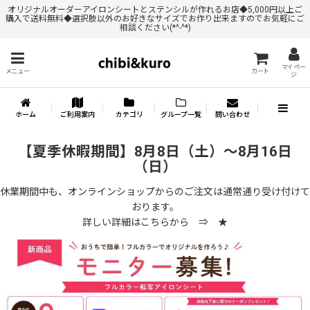
オリジナルオーダーアイロンシートとステンシルが作れるお店◆5,000円以上ご
購入で送料無料◆選択肢以外のお好きなサイズでお作り出来ますのでお気軽にご
相談ください(*^-^*)
マイペー
メニュー
カート
ジ
ホーム
ご利用案内
カテゴリ
グループ一覧
問い合わせ
【夏季休暇期間】8月8日（土）～8月16日
（日）
休業期間中も、オンラインショップからのご注文は通常通り受け付けて
おります。
詳しい詳細はこちらから ⇒
★