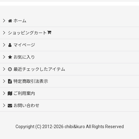
並び順
:
モニター様募集中
ホーム
絞り込む
初めての方におすすめ♪サイズ選び不要
ショッピングカート
マイページ
自分だけのオリジナルを作ってみよう♪
お気に入り
アイロンシートセット
最近チェックしたアイテム
お名前シート【入園・入学・介護等】
特定商取引法表示
ご利用案内
【SALE】
お問い合わせ
【SALE】フルカラー転写シート
Copyright (C) 2012-2026 chibi&kuro All Rights Reserved
【SALE】カッティングシート