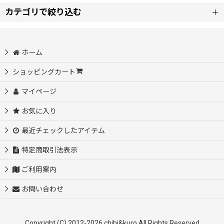
カテゴリで絞り込む
フルカラーシート (全商品)
ホーム
文字ロゴ
ショッピングカート
マイページ
オリジナルタグ・サイズタグ
お気に入り
アメカジ風・アーミー
最近チェックしたアイテム
動物・鳥・昆虫・恐竜・海洋生物
特定商取引法表示
ご利用案内
乗り物・建物・遊具
お問い合わせ
星・ハート・花・羽根
Copyright (C) 2012-2026 chibi&kuro All Rights Reserved