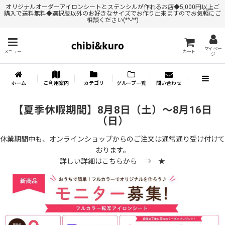
オリジナルオーダーアイロンシートとステンシルが作れるお店◆5,000円以上ご
購入で送料無料◆選択肢以外のお好きなサイズでお作り出来ますのでお気軽にご
相談ください(*^-^*)
マイペー
メニュー
カート
ジ
ホーム
ご利用案内
カテゴリ
グループ一覧
問い合わせ
【夏季休暇期間】8月8日（土）～8月16日
（日）
休業期間中も、オンラインショップからのご注文は通常通り受け付けて
おります。
詳しい詳細はこちらから ⇒
★