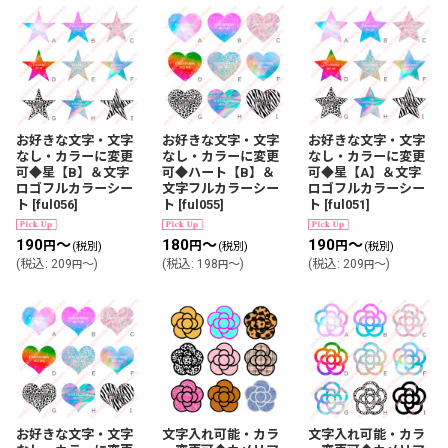
表示数
:
並び順
:
絞り込む
お好きな文字・文字
お好きな文字・文字
お好きな文字・文字
なし・カラーに変更
なし・カラーに変更
なし・カラーに変更
可◆星【B】＆文字
可◆ハート【B】＆
可◆星【A】＆文字
ロゴフルカラーシー
文字フルカラーシー
ロゴフルカラーシー
ト
[
ful056
]
ト
[
ful055
]
ト
[
ful051
]
190
～
180
～
190
～
円
円
円
(税別)
(税別)
(税別)
(
税込
:
209
～
)
(
税込
:
198
～
)
(
税込
:
209
～
)
円
円
円
お好きな文字・文字
文字入れ可能・カラ
文字入れ可能・カラ