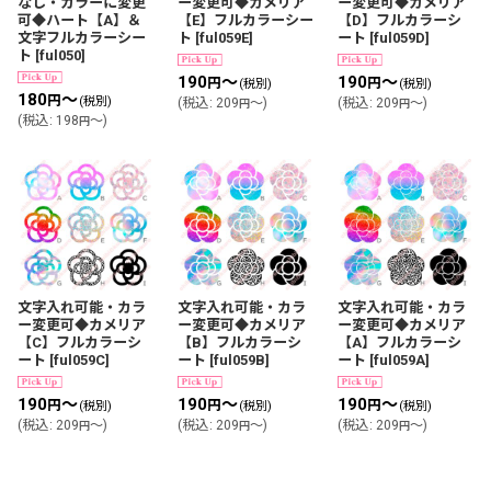
なし・カラーに変更
ー変更可◆カメリア
ー変更可◆カメリア
可◆ハート【A】＆
【E】フルカラーシー
【D】フルカラーシ
文字フルカラーシー
ト
[
ful059E
]
ート
[
ful059D
]
ト
[
ful050
]
190
～
190
～
円
円
(税別)
(税別)
180
～
円
(税別)
(
税込
:
209
～
)
(
税込
:
209
～
)
円
円
(
税込
:
198
～
)
円
文字入れ可能・カラ
文字入れ可能・カラ
文字入れ可能・カラ
ー変更可◆カメリア
ー変更可◆カメリア
ー変更可◆カメリア
【C】フルカラーシ
【B】フルカラーシ
【A】フルカラーシ
ート
[
ful059C
]
ート
[
ful059B
]
ート
[
ful059A
]
190
～
190
～
190
～
円
円
円
(税別)
(税別)
(税別)
(
税込
:
209
～
)
(
税込
:
209
～
)
(
税込
:
209
～
)
円
円
円