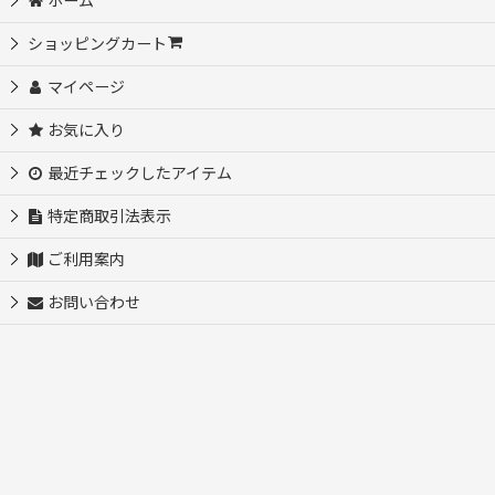
ホーム
初めての方におすすめ♪サイズ選び不要
ショッピングカート
マイページ
自分だけのオリジナルを作ってみよう♪
お気に入り
アイロンシートセット
最近チェックしたアイテム
お名前シート【入園・入学・介護等】
特定商取引法表示
ご利用案内
【SALE】
お問い合わせ
【SALE】フルカラー転写シート
【SALE】カッティングシート
【SALE50％OFF】ステンシル